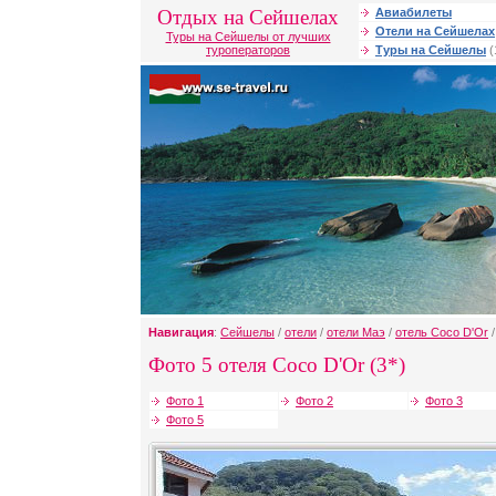
Отдых на Сейшелах
Авиабилеты
Отели на Сейшелах
Туры на Сейшелы от лучших
туроператоров
Туры на Сейшелы
(
Навигация
:
Сейшелы
/
отели
/
отели Маэ
/
отель Coco D'Or
/
Фото 5 отеля Coco D'Or (3*)
Фото 1
Фото 2
Фото 3
Фото 5