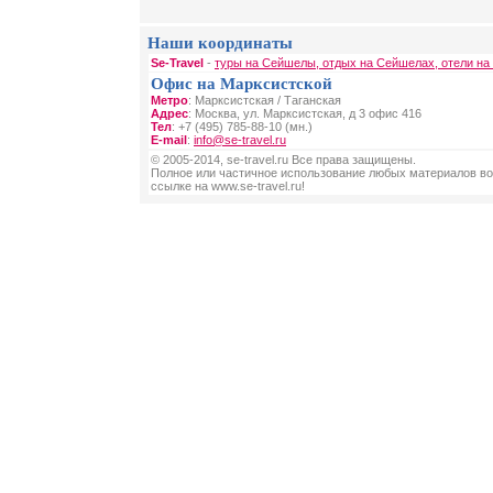
Наши координаты
Se-Travel
-
туры на Сейшелы, отдых на Сейшелах, отели н
Офис на Марксистской
Метро
: Марксистская / Таганская
Адрес
: Москва, ул. Марксистская, д 3 офис 416
Тел
: +7 (495) 785-88-10 (мн.)
E-mail
:
info@se-travel.ru
© 2005-2014, se-travel.ru Все права защищены.
Полное или частичное использование любых материалов во
ссылке на www.se-travel.ru!