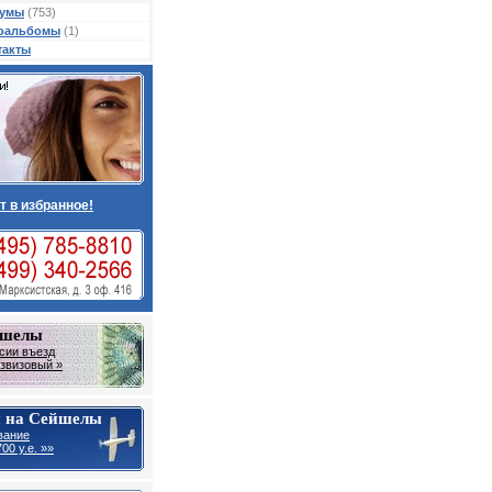
умы
(753)
оальбомы
(1)
такты
т в избранное!
йшелы
сии въезд
звизовый »
 на Сейшелы
вание
00 у.е. »»