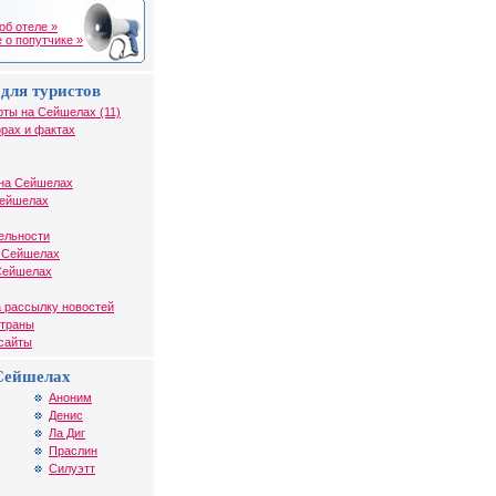
об отеле »
 о попутчике »
для туристов
рты на Сейшелах (11)
рах и фактах
на Сейшелах
Сейшелах
ельности
а Сейшелах
 Сейшелах
 рассылку новостей
страны
 сайты
Сейшелах
Аноним
Денис
Ла Диг
Праслин
Силуэтт