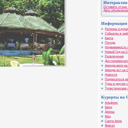
Интерактив
Оставить отзыв 
Дать объявление
Информация 
Регионы и куро
Сейшелы в циф
Карта
Погода
Недвижимость 
Новый Год на 
Развлечения
Достопримечат
Аренда вилл н
Аренда яхт на
Новости
Подписаться на
Туры в другие 
Туристические
Курорты на 
Альфонс
Бёрд
Дерош
Маэ
Санта Анна
Фрегат