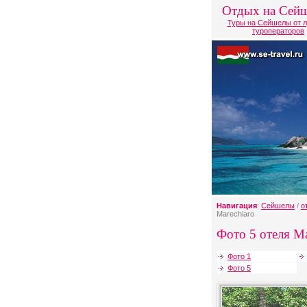
Отдых на Сей
Туры на Сейшелы от 
туроператоров
Навигация
:
Сейшелы
/
о
Marechiaro
Фото 5 отеля Ma
Фото 1
Фото 5