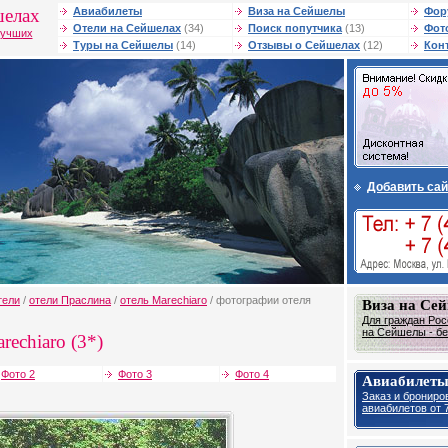
шелах
Авиабилеты
Виза на Сейшелы
Фор
Отели на Сейшелах
(34)
Поиск попутчика
(13)
Фот
лучших
Туры на Сейшелы
(14)
Отзывы о Сейшелах
(12)
Кон
Добавить сай
тели
/
отели Праслина
/
отель Marechiaro
/ фотографии отеля
Виза на Се
Для граждан Рос
на Сейшелы - бе
rechiaro (3*)
Фото 2
Фото 3
Фото 4
Авиабилеты
Заказ и брониро
авиабилетов от 7