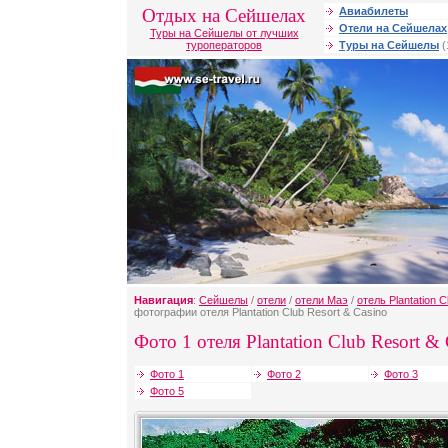
Отдых на Сейшелах
Авиабилеты
Отели на Сейшелах
Туры на Сейшелы от лучших
туроператоров
Туры на Сейшелы
(
Навигация
:
Сейшелы
/
отели
/
отели Маэ
/
отель Plantation C
фотографии отеля Plantation Club Resort & Casino
Фото 1 отеля Plantation Club Resort & 
Фото 1
Фото 2
Фото 3
Фото 5