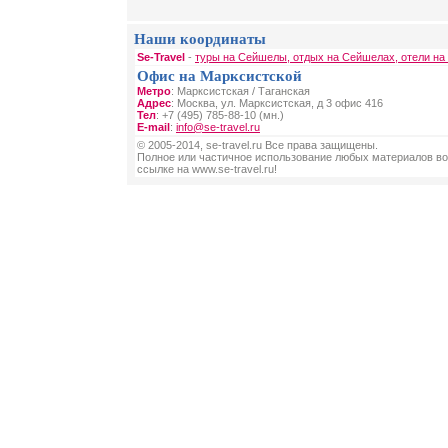
Наши координаты
Se-Travel
-
туры на Сейшелы, отдых на Сейшелах, отели н
Офис на Марксистской
Метро
: Марксистская / Таганская
Адрес
: Москва, ул. Марксистская, д 3 офис 416
Тел
: +7 (495) 785-88-10 (мн.)
E-mail
:
info@se-travel.ru
© 2005-2014, se-travel.ru Все права защищены.
Полное или частичное использование любых материалов во
ссылке на www.se-travel.ru!