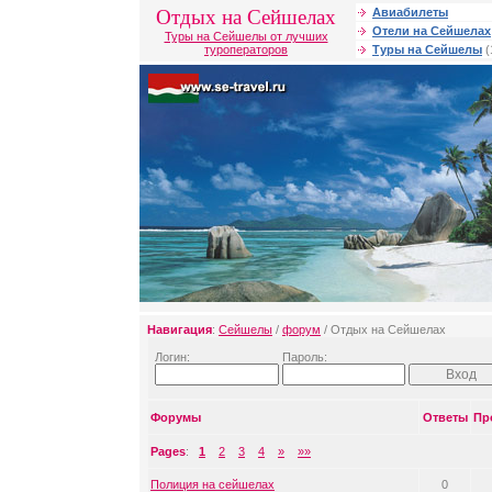
Отдых на Сейшелах
Авиабилеты
Отели на Сейшелах
Туры на Сейшелы от лучших
туроператоров
Туры на Сейшелы
(
Навигация
:
Сейшелы
/
форум
/ Отдых на Сейшелах
Логин:
Пароль:
Форумы
Ответы
Пр
Pages
:
1
2
3
4
»
»»
Полиция на сейшелах
0