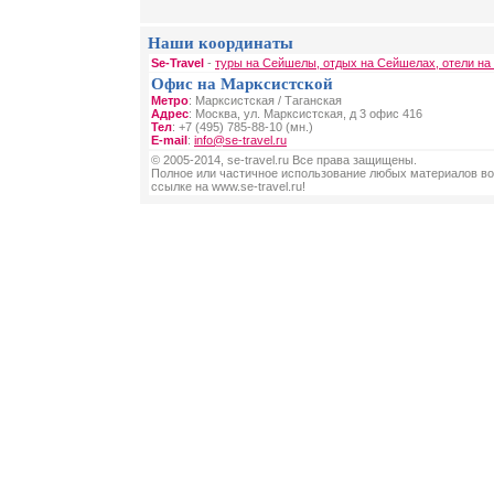
Наши координаты
Se-Travel
-
туры на Сейшелы, отдых на Сейшелах, отели н
Офис на Марксистской
Метро
: Марксистская / Таганская
Адрес
: Москва, ул. Марксистская, д 3 офис 416
Тел
: +7 (495) 785-88-10 (мн.)
E-mail
:
info@se-travel.ru
© 2005-2014, se-travel.ru Все права защищены.
Полное или частичное использование любых материалов во
ссылке на www.se-travel.ru!