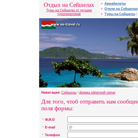
Отдых на Сейшелах
Авиабилеты
Отели на Сейшелах
Туры на Сейшелы от лучших
туроператоров
Туры на Сейшелы
(
Навигация
:
Сейшелы
/
форма обратной связи
Для того, чтоб отправить нам сообщен
поля формы:
*
Ф.И.О
*
E-mail
*
Телефон