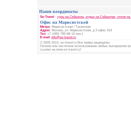
Наши координаты
Se-Travel
-
туры на Сейшелы, отдых на Сейшелах, отели н
Офис на Марксистской
Метро
: Марксистская / Таганская
Адрес
: Москва, ул. Марксистская, д 3 офис 416
Тел
: +7 (495) 785-88-10 (мн.)
E-mail
:
info@se-travel.ru
© 2005-2014, se-travel.ru Все права защищены.
Полное или частичное использование любых материалов во
ссылке на www.se-travel.ru!