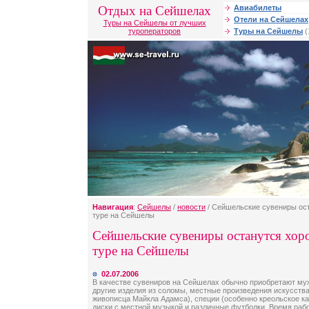
Отдых на Сейшелах
Авиабилеты
Отели на Сейшелах
Туры на Сейшелы от лучших
туроператоров
Туры на Сейшелы
(
Навигация
:
Сейшелы
/
новости
/ Сейшельские сувениры ос
туре на Сейшелы
Сейшельские сувениры останутся хор
туре на Сейшелы
02.07.2006
В качестве сувениров на Сейшелах обычно приобретают м
другие изделия из соломы, местные произведения искусств
живописца Майкла Адамса), специи (особенно креольское кар
диски с местной музыкой и различные футболки. Время рабо