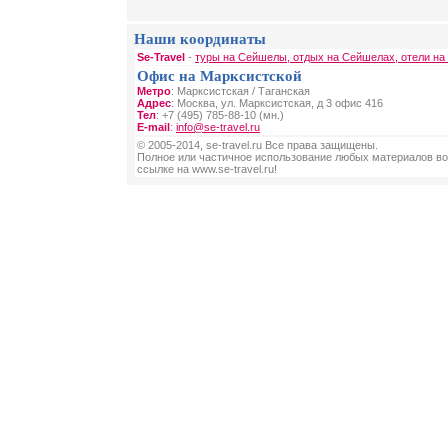
Наши координаты
Se-Travel
-
туры на Сейшелы, отдых на Сейшелах, отели н
Офис на Марксистской
Метро
: Марксистская / Таганская
Адрес
: Москва, ул. Марксистская, д 3 офис 416
Тел
: +7 (495) 785-88-10 (мн.)
E-mail
:
info@se-travel.ru
© 2005-2014, se-travel.ru Все права защищены.
Полное или частичное использование любых материалов во
ссылке на www.se-travel.ru!